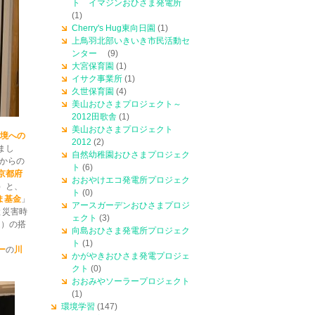
ト イマジンおひさま発電所
(1)
Cherry's Hug東向日園
(1)
上鳥羽北部いきいき市民活動セ
ンター
(9)
大宮保育園
(1)
イサク事業所
(1)
久世保育園
(4)
美山おひさまプロジェクト～
2012田歌舎
(1)
美山おひさまプロジェクト
境への
2012
(2)
まし
自然幼稚園おひさまプロジェク
からの
ト
(6)
京都府
おおやけエコ発電所プロジェク
）と、
ト
(0)
ま基金
」
アースガーデンおひさまプロジ
Wと災害時
ェクト
(3)
ム）の搭
向島おひさま発電所プロジェク
ト
(1)
ー
の
川
かがやきおひさま発電プロジェ
。
クト
(0)
おおみやソーラープロジェクト
(1)
環境学習
(147)