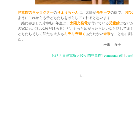
児童館のキャラクター
の
りょうちゃん
は、太陽が
モチーフ
の顔で、
おひ
ようにこれからも子どもたちを照らしてくれると思います。
一緒に参加した小学校3年生は、
太陽光発電
が付いている
児童館
はない
の家にもパネル1枚だけあるけど、もっと広がったらいいなと話してま
どもたちそして私たち大人も
キラキラ輝く
あたたかい
未来
を、と心に刻
た。
松田 直子
おひさま発電所 > 陵ケ岡児童館
|
comments (0)
|
track
1/1