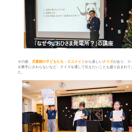
その後、
児童館の子どもたち
・
エコメイト
から楽しい
クイズ
があり、ス
を勝手にさわらないなど、クイズを通して伝えたいことも盛り込まれて
た。