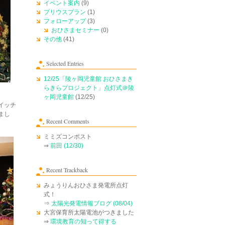
イベント案内
(9)
プリウスプラン
(1)
フォローアップ
(3)
おひさまセミナー
(0)
その他
(41)
Selected Entries
12/25「陵ヶ岡児童館 おひさまき
らきらプロジェクト」点灯式＠陵
ヶ岡児童館
(12/25)
イッチ
まし
Recent Comments
ミミズコンポスト
⇒
前田 (12/30)
Recent Trackback
みょうりんおひさま発電所点灯
式！
⇒
太陽光発電情報ブログ (08/04)
大宮保育所太陽電池がつきました
⇒
環境教育の知って得する