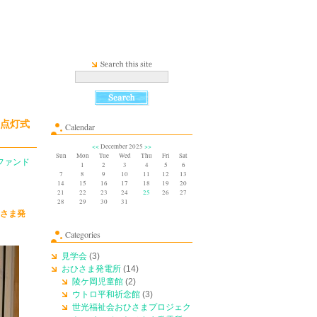
」点灯式
Calendar
<<
December 2025
>>
Sun
Mon
Tue
Wed
Thu
Fri
Sat
ファンド
1
2
3
4
5
6
7
8
9
10
11
12
13
14
15
16
17
18
19
20
21
22
23
24
25
26
27
28
29
30
31
さま発
Categories
見学会
(3)
おひさま発電所
(14)
陵ケ岡児童館
(2)
ウトロ平和祈念館
(3)
世光福祉会おひさまプロジェク