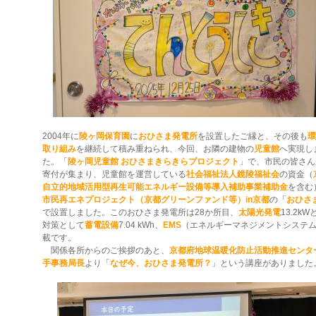
2004年に
陵ヶ岡保育園
に
おひさま発電所
を設置したご縁と、その後も
環
取り組み
を継続して積み重ねられ、今回、お隣の建物の
児童館
へ実現し
た。「
陵ヶ岡児童館 おひさまきらきらプロジェクト
」で、市民の皆さん
寄付が集まり、児童館を運営している
社会福祉法人鏡陵福祉会
の資金（
自立的地域活用型再生可能エネルギー設備等導入補助事業補助金
を含む
市民再エネプロジェクト（京都グリーンファンド等）in京都
の「
おひさ
で設置しました。このおひさま発電所は28か所目、
太陽光発電
13.2k
対策として
蓄電設備
7.04 kWh、
EMS
（エネルギーマネジメントシステ
載です。
関係各所からのご挨拶のあと、
京都府地球温暖化防止活動推進センタ
手事務局長
より「
なぜ今、おひさま発電所？
」という講座がありました