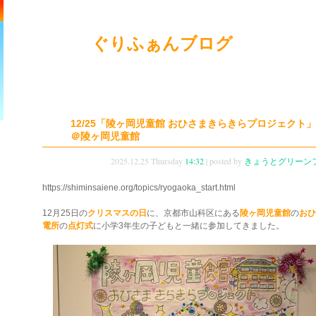
ぐりふぁんブログ
12/25「陵ヶ岡児童館 おひさまきらきらプロジェクト
＠陵ヶ岡児童館
2025.12.25 Thursday
14:32
| posted by
きょうとグリーン
https://shiminsaiene.org/topics/ryogaoka_start.html
12月25日の
クリスマスの日
に、京都市山科区にある
陵ヶ岡児童館
の
おひ
電所
の
点灯式
に小学3年生の子どもと一緒に参加してきました。