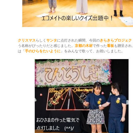
クリスマス
らしく
サンタ
に点灯された瞬間、今回の
きらきらプロジェク
う名称がぴったりだと感じました。
京都の木材
で作った
看板
も贈呈され
は「
手のひらをたいように
」をみんなで歌って、お祝いしました。