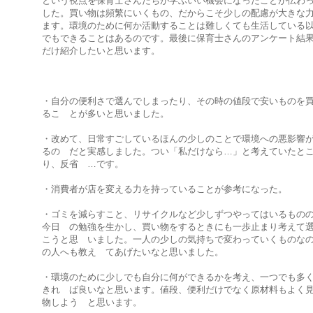
という視点を保育士さんたちが学ぶいい機会になったことが伝わ
した。買い物は頻繁にいくもの、だからこそ少しの配慮が大きな
ます。環境のために何か活動することは難しくても生活している
でもできることはあるのです。最後に保育士さんのアンケート結
だけ紹介したいと思います。
・自分の便利さで選んでしまったり、その時の値段で安いものを
るこ とが多いと思いました。
・改めて、日常すごしているほんの少しのことで環境への悪影響
るの だと実感しました。つい「私だけなら…」と考えていたと
り、反省 …です。
・消費者が店を変える力を持っていることが参考になった。
・ゴミを減らすこと、リサイクルなど少しずつやってはいるもの
今日 の勉強を生かし、買い物をするときにも一歩止まり考えて
こうと思 いました。一人の少しの気持ちで変わっていくものな
の人へも教え てあげたいなと思いました。
・環境のために少しでも自分に何ができるかを考え、一つでも多
きれ ば良いなと思います。値段、便利だけでなく原材料もよく
物しよう と思います。