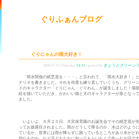
ぐりふぁんブログ
ぐりにゃんの雨大好き！
2008.07.03 Thursday
14:31
| posted by
きょうとグリーン
「雨水関係の紙芝居を・・・」と言われて、「雨水大好き！」
ナリオを書きました。それを何度も練り直していくうち、グリー
ドのキャラクター「ぐりにゃん・ぐりわん」が誕生しました！場
絵を描いていただき、かわいい猫と犬のキャラクターが形となっ
ました。
いよいよ、６月２０日、大宮保育園のお誕生会でその紙芝居が
ってお披露目されました。雨がどうして降るのか、水はどのよう
ているか、世界には雨が降らずに困っているところがあり水がど
切なものか、など子どもたちに知ってもらいたくて作ったお話で