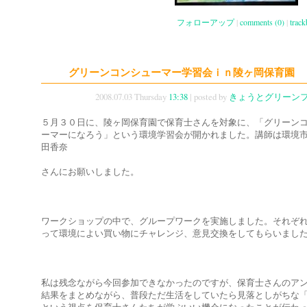
フォローアップ
|
comments (0)
|
track
グリーンコンシューマー学習会ｉｎ陵ヶ岡保育園
2008.07.03 Thursday
13:38
| posted by
きょうとグリーン
５月３０日に、陵ヶ岡保育園で保育士さんを対象に、「グリーン
ーマーになろう」という環境学習会が開かれました。講師は環境
田香奈
さんにお願いしました。
ワークショップの中で、グループワークを実施しました。それぞ
って環境によい買い物にチャレンジ、意見交換をしてもらいまし
私は残念ながら今回参加できなかったのですが、保育士さんのア
結果をまとめながら、普段ただ生活をしていたら見落としがちな