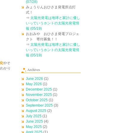
(07/28)
みょうりんおひさま発電所点灯
式！
⇒
太陽光発電は地球と家計に優し
いっていうホントの太陽光発電情
報 (05/19)
おおみや おひさま発電プロジェ
クト 寄付募集！！
⇒
太陽光発電は地球と家計に優し
いっていうホントの太陽光発電情
報 (05/19)
化
やそ
わかり
Archives
June 2026
(1)
May 2026
(1)
December 2025
(1)
November 2025
(1)
October 2025
(1)
September 2025
(3)
August 2025
(2)
July 2025
(1)
June 2025
(4)
May 2025
(2)
April 2025
(1)