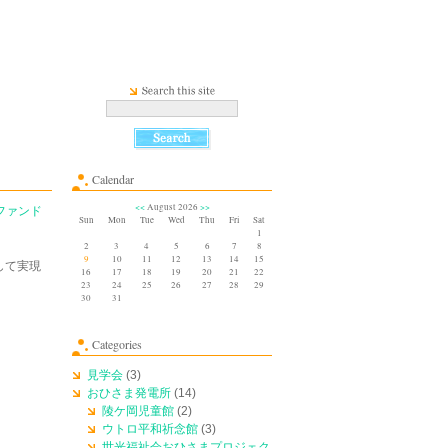
Calendar
<<
August 2026
>>
ファンド
Sun
Mon
Tue
Wed
Thu
Fri
Sat
1
2
3
4
5
6
7
8
9
10
11
12
13
14
15
して実現
16
17
18
19
20
21
22
23
24
25
26
27
28
29
30
31
Categories
見学会
(3)
おひさま発電所
(14)
陵ケ岡児童館
(2)
ウトロ平和祈念館
(3)
世光福祉会おひさまプロジェク