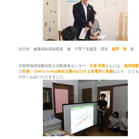
向日市 健康福祉部副部長 兼 子育て支援課 課長
板野 裕
様
京都府地球温暖化防止活動推進センター
木原 浩貴
さんには、
地球温暖
の
対策
、
Cherry’s Hug東向日園のおひさま発電所の意義
などを、とても
やすくお話いただきました。