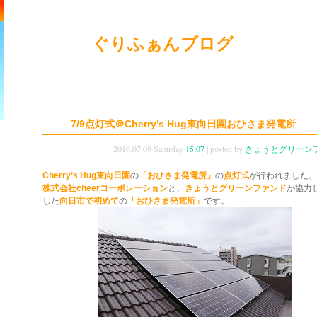
ぐりふぁんブログ
7/9点灯式＠Cherry’s Hug東向日園おひさま発電所
2016.07.09 Saturday
15:07
| posted by
きょうとグリーン
Cherry’s Hug東向日園
の
「おひさま発電所」
の
点灯式
が行われました。
株式会社cheerコーポレーション
と、
きょうとグリーンファンド
が協力
した
向日市で初めて
の
「おひさま発電所」
です。