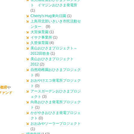
ト イマジンおひさま発電所
(1)
Cherry's Hug東向日園
(1)
上鳥羽北部いきいき市民活動セ
ンター
(9)
大宮保育園
(1)
イサク事業所
(1)
久世保育園
(4)
美山おひさまプロジェクト～
2012田歌舎
(1)
美山おひさまプロジェクト
2012
(2)
自然幼稚園おひさまプロジェク
ト
(6)
おおやけエコ発電所プロジェク
ト
(0)
都府
や
アースガーデンおひさまプロジ
ファンド
ェクト
(3)
向島おひさま発電所プロジェク
ト
(1)
かがやきおひさま発電プロジェ
クト
(0)
おおみやソーラープロジェクト
(1)