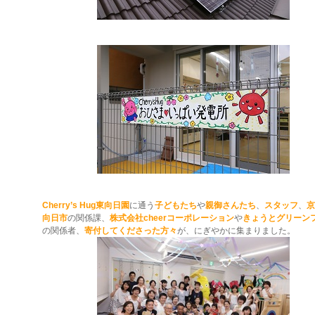
Cherry’s Hug東向日園
に通う
子どもたち
や
親御さんたち
、
スタッフ
、
京
向日市
の関係課、
株式会社cheerコーポレーション
や
きょうとグリーン
の関係者、
寄付してくださった方々
が、にぎやかに集まりました。