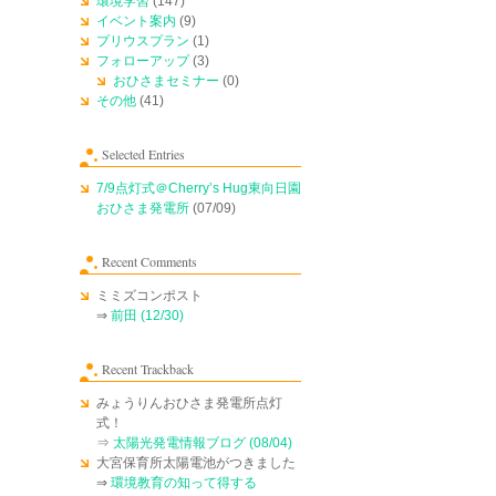
環境学習
(147)
イベント案内
(9)
プリウスプラン
(1)
フォローアップ
(3)
おひさまセミナー
(0)
その他
(41)
Selected Entries
7/9点灯式＠Cherry’s Hug東向日園
おひさま発電所
(07/09)
Recent Comments
ミミズコンポスト
⇒
前田 (12/30)
Recent Trackback
みょうりんおひさま発電所点灯
式！
⇒
太陽光発電情報ブログ (08/04)
大宮保育所太陽電池がつきました
⇒
環境教育の知って得する