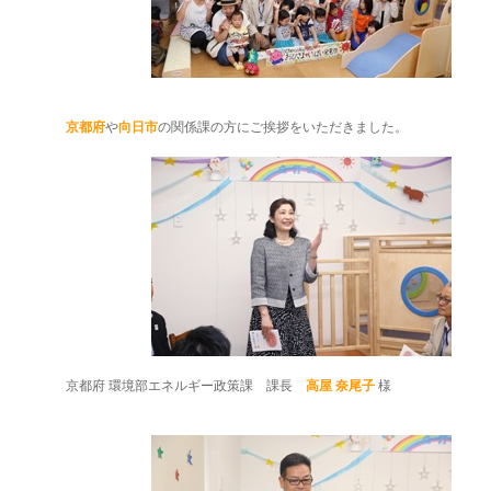
京都府
や
向日市
の関係課の方にご挨拶をいただきました。
京都府 環境部エネルギー政策課 課長
高屋 奈尾子
様