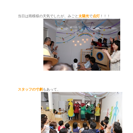
当日は雨模様の天気でしたが、みごと
太陽光
で
点灯
！！！
スタッフの寸劇
もあって、