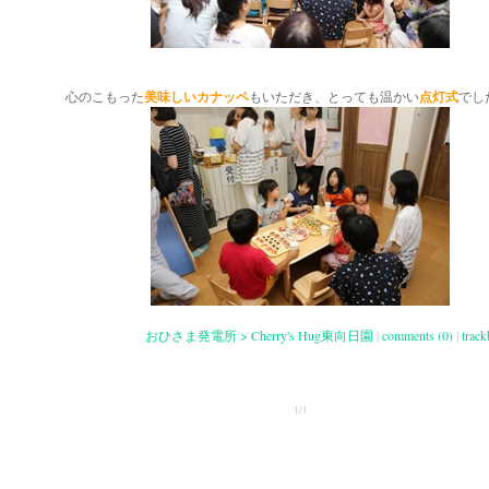
心のこもった
美味しいカナッペ
もいただき、とっても温かい
点灯式
でし
おひさま発電所 > Cherry's Hug東向日園
|
comments (0)
|
track
1/1