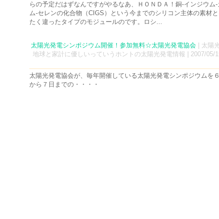
らの予定だはずなんですがやるなあ、ＨＯＮＤＡ！銅-インジウム-
ム-セレンの化合物（CIGS）という今までのシリコン主体の素材
たく違ったタイプのモジュールのです。ロシ...
太陽光発電シンポジウム開催！参加無料☆太陽光発電協会
| 太陽
地球と家計に優しいっていうホントの太陽光発電情報 | 2007/05/19 
太陽光発電協会が、毎年開催している太陽光発電シンポジウムを
から７日までの・・・・