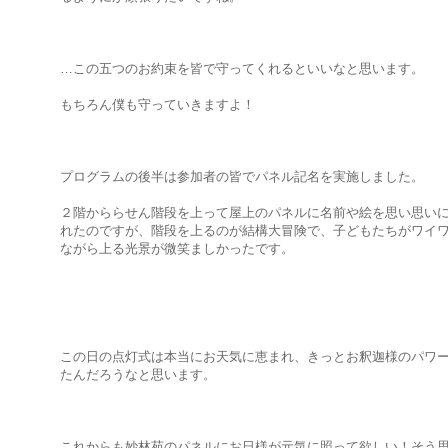
…この五つのお約束を皆で守ってくれるといいなと思います。
もちろん僕も守っていきますよ！
プログラムの後半は参加者の皆でパネル記名を実施しました。
２階かららせん階段を上って屋上のパネルに名前や絵を思い思い
れたのですが、階段を上るのが結構大冒険で、子どもたちがワイ
ながら上る光景が微笑ましかったです。
この日の点灯式は本当にお天気に恵まれ、きっとお釈迦様のパワ
たんだろうなと思います。
これからも妙林苑のパネルにお日様が元気に照って欲しい！そう