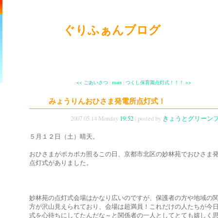
ぐりふぁんブログ
<< ごあいさつ
|
main
|
つくし保育園点灯式！！！ >>
みょうりんおひさま発電所点灯式！
2007.05.14 Monday
19:52
| posted by
きょうとグリーン
５月１２日（土）晴天。
おひさまがポカポカ照るこの日、京都市北区の妙林苑でおひさま
点灯式がありました。
妙林苑の点灯式会場はかなり広いのですが、保護者の方や地域の
方が沢山見えられており、会場は超満員！これだけの人たちが今
式を心待ちにしてたんだな～と関係者の一人としてとても嬉しく