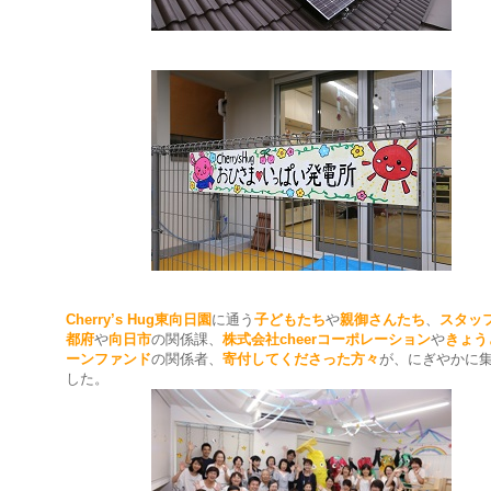
Cherry’s Hug東向日園
に通う
子どもたち
や
親御さんたち
、
スタッ
都府
や
向日市
の関係課、
株式会社cheerコーポレーション
や
きょう
ーンファンド
の関係者、
寄付してくださった方々
が、にぎやかに
した。