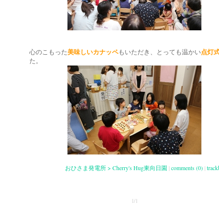
心のこもった
美味しいカナッペ
もいただき、とっても温かい
点灯
た。
おひさま発電所 > Cherry's Hug東向日園
|
comments (0)
|
track
1/1