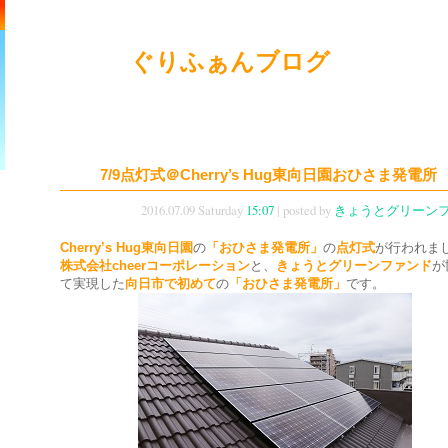
ぐりふぁんブログ
7/9点灯式＠Cherry’s Hug東向日園おひさま発電所
2016.07.09 Saturday
15:07
| posted by
きょうとグリーン
Cherry’s Hug東向日園
の
「おひさま発電所」
の
点灯式
が行われま
株式会社cheerコーポレーション
と、
きょうとグリーンファンド
が
て実現した
向日市で初めて
の
「おひさま発電所」
です。