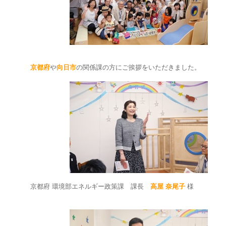
京都府
や
向日市
の関係課の方にご挨拶をいただきました。
京都府 環境部エネルギー政策課 課長
高屋 奈尾子
様