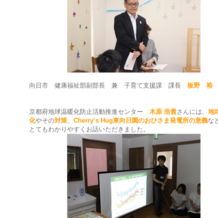
向日市 健康福祉部副部長 兼 子育て支援課 課長
板野 裕
京都府地球温暖化防止活動推進センター
木原 浩貴
さんには、
地
化
やその
対策
、
Cherry’s Hug東向日園のおひさま発電所の意義
な
とてもわかりやすくお話いただきました。