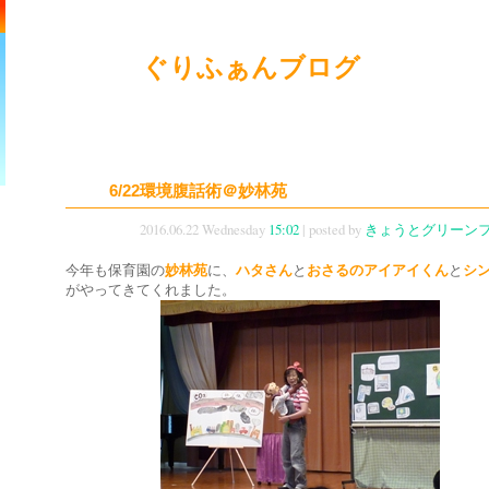
ぐりふぁんブログ
6/22環境腹話術＠妙林苑
2016.06.22 Wednesday
15:02
| posted by
きょうとグリーン
今年も保育園の
妙林苑
に、
ハタさん
と
おさるのアイアイくん
と
シ
がやってきてくれました。