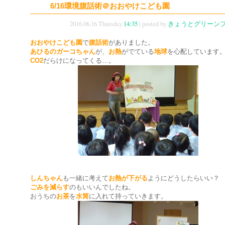
6/16環境腹話術＠おおやけこども園
2016.06.16 Thursday
14:35
| posted by
きょうとグリーン
おおやけこども園
で
腹話術
がありました。
あひるのガーコちゃん
が、
お熱
がでている
地球
を心配しています
CO2
だらけになってくる…。
しんちゃん
も一緒に考えて
お熱が下がる
ようにどうしたらいい？
ごみを減らす
のもいいんでしたね。
おうちの
お茶
を
水筒
に入れて持っていきます。