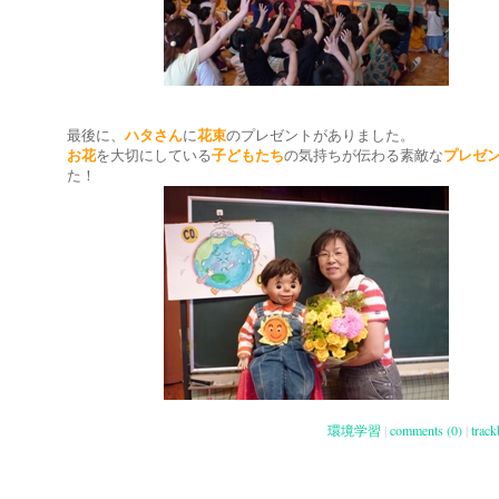
最後に、
ハタさん
に
花束
のプレゼントがありました。
お花
を大切にしている
子どもたち
の気持ちが伝わる素敵な
プレゼ
た！
環境学習
|
comments (0)
|
track