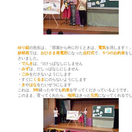
ゆり組
の先生は、「部屋から外に行くときは、
電気
を消します！
妙林苑
では、
おひさま発電所
になった
点灯式
で、
５つのお約束
を
さいました。
・
でんき
は、つけっぱなしにしません
・
みず
は、だしっぱなしにしません
・
ごみ
をださないようにします
・すぐに
くるま
にのらないようにします
・
き
や
はな
をたいせつにします
これは、
9年
経った今でも
約束
を守ってくださっているようです。
このまま、育ってくれたら、
地球
はきっと
元気
になってくれるで