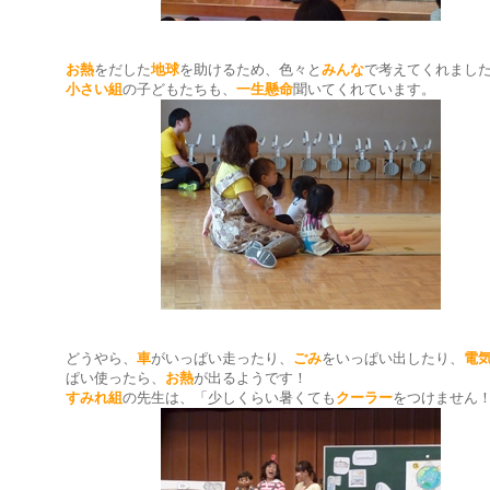
お熱
をだした
地球
を助けるため、色々と
みんな
で考えてくれまし
小さい組
の子どもたちも、
一生懸命
聞いてくれています。
どうやら、
車
がいっぱい走ったり、
ごみ
をいっぱい出したり、
電
ぱい使ったら、
お熱
が出るようです！
すみれ組
の先生は、「少しくらい暑くても
クーラー
をつけません