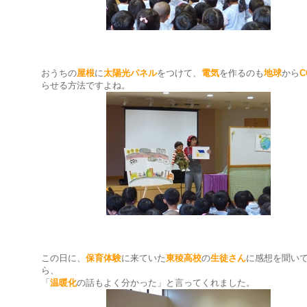
おうちの
屋根
に
太陽光パネル
をつけて、
電気
を作るのも
地球
から
C
らせる方法ですよね。
この日に、
保育体験
に来ていた
東稜高校
の
生徒さん
に感想を聞い
ら、
「
温暖化
の話もよく分かった」と言ってくれました。