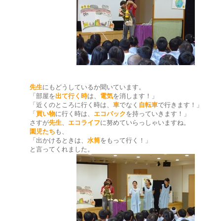
先生
にもどうしているか聞いています。
「部屋を
出て行く時
は、
電気
を消します！」
「近くのところに行く時は、
車
でなく
自転車
で行きます！」
「
買い物
に行く時は、
エコバック
を持っていきます！」
さすが
先生
、
エコライフ
に努めていらっしゃいますね。
園児たち
も、
「出かけるときは、
水筒
をもって行く！」
と言ってくれました。