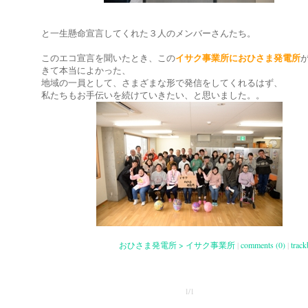
と一生懸命宣言してくれた３人のメンバーさんたち。
このエコ宣言を聞いたとき、この
イサク事業所におひさま発電所
きて本当によかった、
地域の一員として、さまざまな形で発信をしてくれるはず、
私たちもお手伝いを続けていきたい、と思いました。。
おひさま発電所 > イサク事業所
|
comments (0)
|
track
1/1