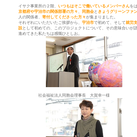
イサク事業所の２階、
いつもはそこで働いているメンバーさん
を
京都府や宇治市の関係部署の方々
、
同胞会
と
きょうグリーンファ
人の関係者、
寄付してくださった方々
が集まりました。
それぞれにいただいたご挨拶から、
宇治市
で初めて、そして
就労
設
として初めての、このプロジェクトについて、その意味合いが
進めてきた私たちは感慨ひとしお。
社会福祉法人同胞会理事長 大賀幸一様