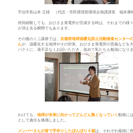
宇治市長山本 正様 （代読・市民環境部環境企画課課長 福井康
何回経験しても、おひさま発電所が完成する時は、それまでの様
が消え去る瞬間でもあります。
その後のミニ講座では、
京都府地球温暖化防止活動推進センター
ん
が、温暖化する地球やその対策、おひさま発電所の意義などを
パクトに、過不足なくお話いただき、改めて私たちも勉強になり
わけても、
地球が未来に向かってどんどん熱くなっていく
動画に
として責任を痛感しました。
メンバーさんが皆で手作りしたぼんぼり４個
は、それぞれ複雑に