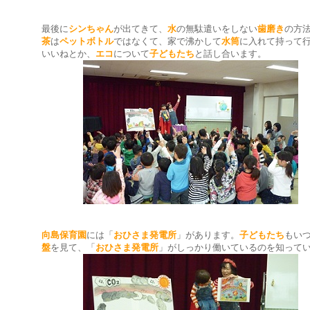
最後に
シンちゃん
が出てきて、
水
の無駄遣いをしない
歯磨き
の方
茶
は
ペットボトル
ではなくて、家で沸かして
水筒
に入れて持って
いいねとか、
エコ
について
子どもたち
と話し合います。
向島保育園
には「
おひさま発電所
」があります。
子どもたち
もい
盤
を見て、「
おひさま発電所
」がしっかり働いているのを知って