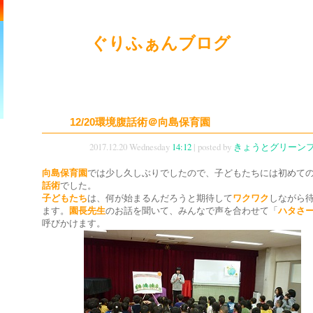
ぐりふぁんブログ
12/20環境腹話術＠向島保育園
2017.12.20 Wednesday
14:12
| posted by
きょうとグリーン
向島保育園
では少し久しぶりでしたので、子どもたちには初めて
話術
でした。
子どもたち
は、何が始まるんだろうと期待して
ワクワク
しながら
ます。
園長先生
のお話を聞いて、みんなで声を合わせて「
ハタさ
呼びかけます。