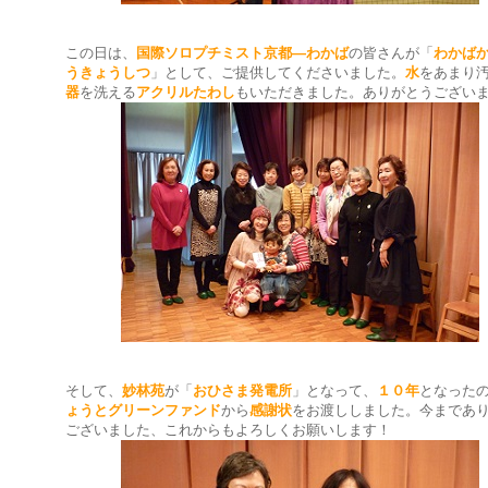
この日は、
国際ソロプチミスト京都―わかば
の皆さんが「
わかば
うきょうしつ
」として、ご提供してくださいました。
水
をあまり
器
を洗える
アクリルたわし
もいただきました。ありがとうござい
そして、
妙林苑
が「
おひさま発電所
」となって、
１０年
となった
ょうとグリーンファンド
から
感謝状
をお渡ししました。今まであ
ございました、これからもよろしくお願いします！