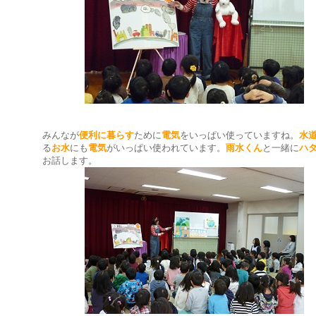
みんなが
便利に暮らす
ために
電気
をいっぱい使っていますね。
水
る
お水
にも
電気
がいっぱい使われています。
雨水くん
と一緒に
ハ
お話します。