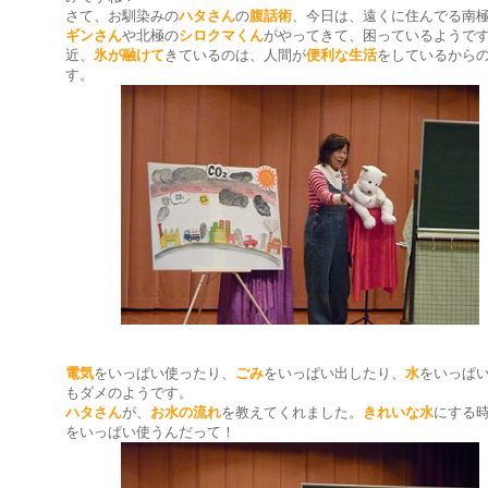
さて、お馴染みの
ハタさん
の
腹話術
、今日は、遠くに住んでる南
ギンさん
や北極の
シロクマくん
がやってきて、困っているようで
近、
氷が融けて
きているのは、人間が
便利な生活
をしているから
す。
電気
をいっぱい使ったり、
ごみ
をいっぱい出したり、
水
をいっぱ
もダメのようです。
ハタさん
が、
お水の流れ
を教えてくれました。
きれいな水
にする
をいっぱい使うんだって！