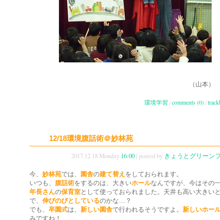
（山本）
環境学習
|
comments (0)
|
track
12/18環境腹話術＠妙林苑
2017.12.18 Monday
16:00
| posted by
きょうとグリーン
今、
妙林苑
では、
園舎
の
建て替え
をしておられます。
いつも、
腹話術
をするのは、大きい
ホール
なんですが、今はその
年長さん
の
保育室
として使っておられました。天井も高い大きい
で、
伸びのびとしている
のかな…？
でも、
卒園式
は、
新しい園舎
で行われるそうですよ。
新しいホー
みですね！