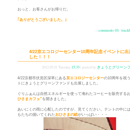
おっと、お客さんがお帰りだ。
｢ありがとうございました。｣
- |
comments (0)
|
track
4/22京エコロジーセンター10周年記念イベントに
した！！！
2012.05.01 Tuesday
15:33
| posted by
きょうとグリーン
4/22京都市伏見区深草にある
京エコロジーセンター
の10周年を祝
トにきょうとグリーンファンドも出展しました。
ぐりふぁんは自然エネルギーを使って淹れたコーヒーを販売する
ひさまカフェ”
を開きました。
あいにくの雨に心配したのですが、見てください。テントの中に
もたちの描いてくれた
おひさまの絵
がいっぱい・・・