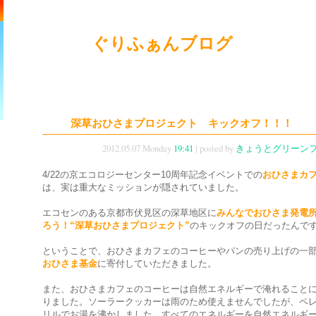
ぐりふぁんブログ
深草おひさまプロジェクト キックオフ！！！
2012.05.07 Monday
19:41
| posted by
きょうとグリーン
4/22の京エコロジーセンター10周年記念イベントでの
おひさまカ
は、実は重大なミッションが隠されていました。
エコセンのある京都市伏見区の深草地区に
みんなでおひさま発電
ろう！“深草おひさまプロジェクト”
のキックオフの日だったんで
ということで、おひさまカフェのコーヒーやパンの売り上げの一
おひさま基金
に寄付していただきました。
また、おひさまカフェのコーヒーは自然エネルギーで淹れること
りました。ソーラークッカーは雨のため使えませんでしたが、ペ
リルでお湯を沸かしました。すべてのエネルギーを自然エネルギ