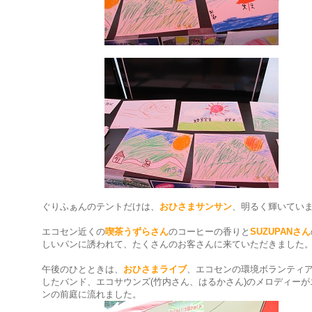
ぐりふぁんのテントだけは、
おひさまサンサン
、明るく輝いてい
エコセン近くの
喫茶うずらさん
のコーヒーの香りと
SUZUPANさん
しいパンに誘われて、たくさんのお客さんに来ていただきました
午後のひとときは、
おひさまライブ
、エコセンの環境ボランティ
したバンド、エコサウンズ(竹内さん、はるかさん)のメロディーが
ンの前庭に流れました。