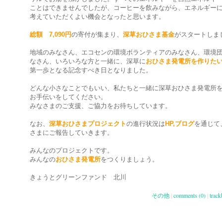
ことはできませんでしたが、コーヒーを飲みながら、エネルギー
考えていただくよい機会となったと思います。
総額 7,090円
の寄付が集まり、
深草おひさま基金
がスタートしま
地域のみなさん、エコセンの環境ボランティアのみなさん、環境
なさん、いろいろな方と一緒に、深草に
おひさま発電所を作りた
第一歩となる記念すべき日となりました。
どんな小さなことでもいい、私たちと一緒に深草おひさま発電所
お手伝いをしてください。
みなさまのご支援、ご協力をお待ちしています。
なお、
深草おひさまプロジェクト
の進行状況は
HP,ブログ
を通じて
さまにご報告していきます。
みんなのプロジェクトです。
みんなの
おひさま発電所
をつくりましょう。
きょうとグリーンファンド 北川
その他
|
comments (0)
|
track