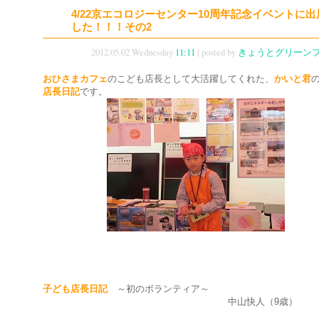
4/22京エコロジーセンター10周年記念イベントに
した！！！その2
2012.05.02 Wednesday
11:11
| posted by
きょうとグリーン
おひさまカフェ
のこども店長として大活躍してくれた、
かいと君
店長日記
です。
子ども店長日記
～初のボランティア～
中山快人（9歳）