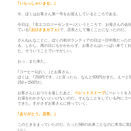
｢いらっしゃいませ。｣
今、ぼくはお客さん第一号をお迎えしているところである。
今日は、｢京エコロジーセンター｣というところで、お母さんの会
ている
｢おひさまカフェ｣
で、店長として働くことになったのだ。
ざんねんなことに、ぼくの初ボランティアの日は一日中雨だった
る。しかし、雨の日にもかかわらず、お客さんはいっぱい来てく
た。そういうことでいそがしい。
おっ、また来た。
｢コーヒー1ぱい。｣とお客さん。
ぼくは、｢250円です。｣と言ったら、なんと500円がきた。えーと5
250＝250円だ。
お客さんにおつりを返したあと、
ペレットストーブ
にペレットを
お湯をわかさないといけないのだ。そんなことをしている内にコ
できた。すかさずお客さんに持っていく。
｢ありがとう。店長。｣
このときをまっていたのだ。たった5秒の出来ごとなのに本当に気
いい。