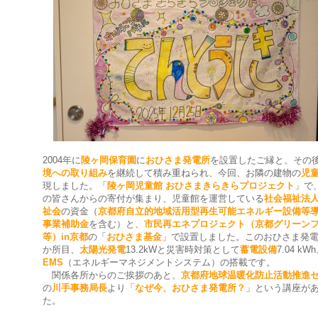
2004年に
陵ヶ岡保育園
に
おひさま発電所
を設置したご縁と、その
境への取り組み
を継続して積み重ねられ、今回、お隣の建物の
児
現しました。「
陵ヶ岡児童館 おひさまきらきらプロジェクト
」で
の皆さんからの寄付が集まり、児童館を運営している
社会福祉法
祉会
の資金（
京都府自立的地域活用型再生可能エネルギー設備等
事業補助金
を含む）と、
市民再エネプロジェクト（京都グリーン
等）in京都
の「
おひさま基金
」で設置しました。このおひさま発電
か所目、
太陽光発電
13.2kWと災害時対策として
蓄電設備
7.04 kW
EMS
（エネルギーマネジメントシステム）の搭載です。
関係各所からのご挨拶のあと、
京都府地球温暖化防止活動推進
の
川手事務局長
より「
なぜ今、おひさま発電所？
」という講座が
た。