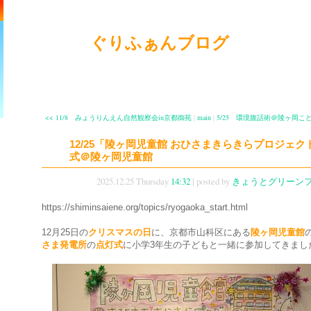
ぐりふぁんブログ
<< 11/8 みょうりんえん自然観察会in京都御苑
|
main
|
5/25 環境腹話術＠陵ヶ岡こど
12/25「陵ヶ岡児童館 おひさまきらきらプロジェク
式＠陵ヶ岡児童館
2025.12.25 Thursday
14:32
| posted by
きょうとグリーン
https://shiminsaiene.org/topics/ryogaoka_start.html
12月25日の
クリスマスの日
に、京都市山科区にある
陵ヶ岡児童館
さま発電所
の
点灯式
に小学3年生の子どもと一緒に参加してきまし