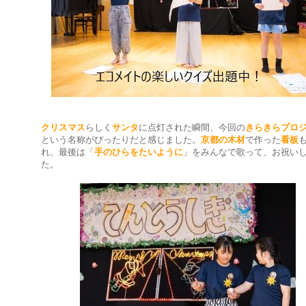
クリスマス
らしく
サンタ
に点灯された瞬間、今回の
きらきらプロ
という名称がぴったりだと感じました。
京都の木材
で作った
看板
れ、最後は「
手のひらをたいように
」をみんなで歌って、お祝い
た。