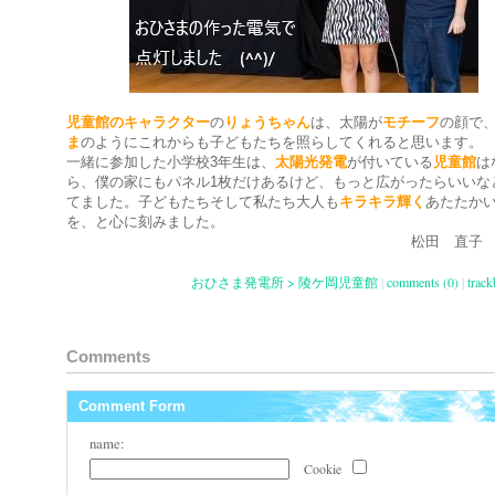
児童館のキャラクター
の
りょうちゃん
は、太陽が
モチーフ
の顔で
ま
のようにこれからも子どもたちを照らしてくれると思います。
一緒に参加した小学校3年生は、
太陽光発電
が付いている
児童館
は
ら、僕の家にもパネル1枚だけあるけど、もっと広がったらいいな
てました。子どもたちそして私たち大人も
キラキラ輝く
あたたか
を、と心に刻みました。
松田 直子
おひさま発電所 > 陵ケ岡児童館
|
comments (0)
|
track
Comments
Comment Form
name:
Cookie