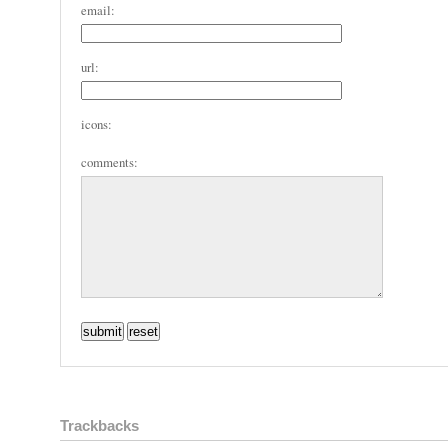
email:
url:
icons:
comments:
Trackbacks