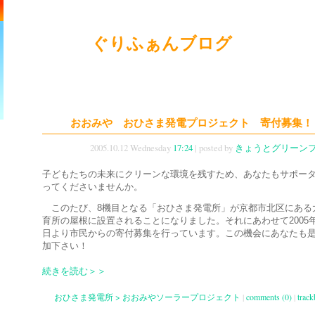
ぐりふぁんブログ
おおみや おひさま発電プロジェクト 寄付募集！
2005.10.12 Wednesday
17:24
| posted by
きょうとグリーン
子どもたちの未来にクリーンな環境を残すため、あなたもサポー
ってくださいませんか。
このたび、8機目となる「おひさま発電所」が京都市北区にある
育所の屋根に設置されることになりました。それにあわせて2005年
日より市民からの寄付募集を行っています。この機会にあなたも
加下さい！
続きを読む＞＞
おひさま発電所 > おおみやソーラープロジェクト
|
comments (0)
|
track