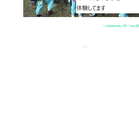
- |
comments (0)
|
track
1/1