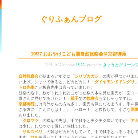
ぐりふぁんブログ
10/27 おおやけこども園自然観察会＠京都御苑
2025.10.27 Monday
15:22
| posted by
きょうとグリーン
自然観察会
が始まるとすぐに「
シリブカガシ
」の実が見つかりま
い上げ、シャツで擦ると、ピカピカに！「
ダイヤモンドドングリ
トロ先生
こと板倉先生は言っていました。
観察の途中、枝がくねくねと曲がった桜の木を見た園児が「面白
母さんに見せてあげたい！」
親子
での
観察会
も楽しそうですね。
京都御苑
には海外からの方も多く、園児も気になるようす。手を
さる方に「こんにちは！」、「ハロー！」と挨拶して、小さな
国
ありました。
「
クロマツ
」の松葉の先は、手で触るとチクチク痛いですが「
ア
は少し、しなやかで優しい感触でした。
「
サルスベリ
」の幹はピカピカしていて、手で触るとつるつるし
ます。
サル
も滑ってしまいそうだから、こんな名前なんだな。