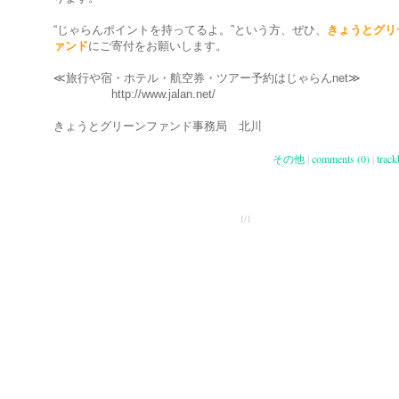
“じゃらんポイントを持ってるよ。”という方、ぜひ、
きょうとグリ
ァンド
にご寄付をお願いします。
≪旅行や宿・ホテル・航空券・ツアー予約はじゃらんnet≫
http://www.jalan.net/
きょうとグリーンファンド事務局 北川
その他
|
comments (0)
|
track
1/1