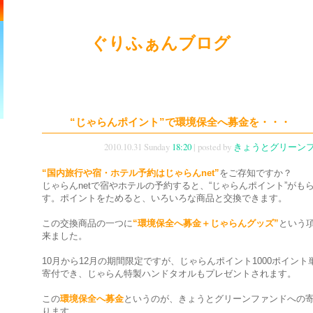
ぐりふぁんブログ
“じゃらんポイント”で環境保全へ募金を・・・
2010.10.31 Sunday
18:20
| posted by
きょうとグリーン
“国内旅行や宿・ホテル予約はじゃらんnet”
をご存知ですか？
じゃらんnetで宿やホテルの予約すると、“じゃらんポイント”がも
す。ポイントをためると、いろいろな商品と交換できます。
この交換商品の一つに
“環境保全へ募金＋じゃらんグッズ”
という
来ました。
10月から12月の期間限定ですが、じゃらんポイント1000ポイント
寄付でき、じゃらん特製ハンドタオルもプレゼントされます。
この
環境保全へ募金
というのが、きょうとグリーンファンドへの
ります。