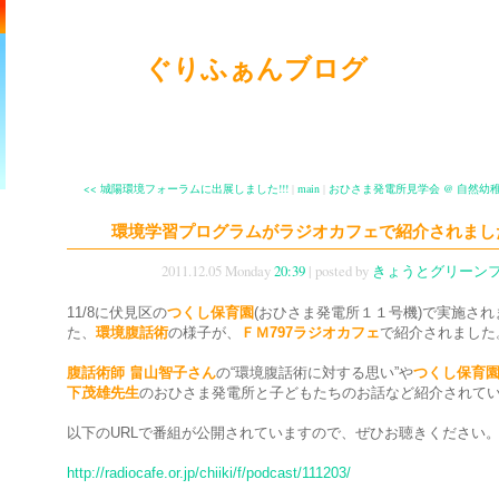
ぐりふぁんブログ
<< 城陽環境フォーラムに出展しました!!!
|
main
|
おひさま発電所見学会 @ 自然幼稚
環境学習プログラムがラジオカフェで紹介されました!
2011.12.05 Monday
20:39
| posted by
きょうとグリーン
11/8に伏見区の
つくし保育園
(おひさま発電所１１号機)で実施され
た、
環境腹話術
の様子が、
ＦＭ797ラジオカフェ
で紹介されました
腹話術師 畠山智子さん
の“環境腹話術に対する思い”や
つくし保育
下茂雄先生
のおひさま発電所と子どもたちのお話など紹介されて
以下のURLで番組が公開されていますので、ぜひお聴きください
http://radiocafe.or.jp/chiiki/f/podcast/111203/