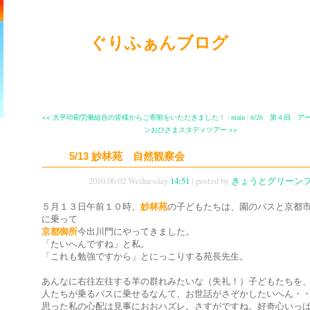
ぐりふぁんブログ
<< 大平印刷労働組合の皆様からご寄附をいただきました！
|
main
|
6/26 第４回 ア
ンおひさまスタディツアー >>
5/13 妙林苑 自然観察会
2010.06.02 Wednesday
14:51
| posted by
きょうとグリーン
５月１３日午前１０時、
妙林苑
の子どもたちは、園のバスと京都
に乗って
京都御所
今出川門にやってきました。
「たいへんですね」と私。
「これも勉強ですから」とにっこりする苑長先生。
あんなに右往左往する羊の群れみたいな（失礼！）子どもたちを
人たちが乗るバスに乗せるなんて、お世話がさぞかしたいへん・
思った私の心配は見事におおハズレ。さすがですね。好奇心いっ