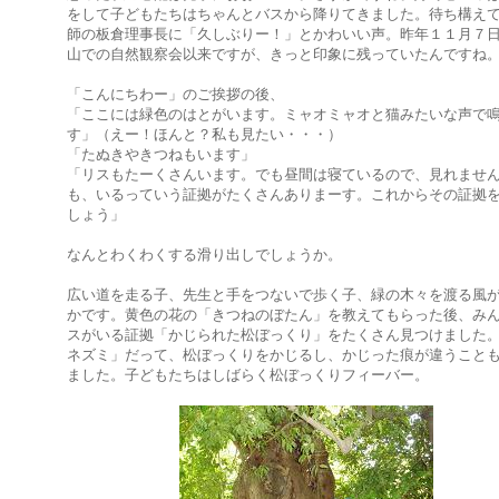
をして子どもたちはちゃんとバスから降りてきました。待ち構え
師の板倉理事長に「久しぶりー！」とかわいい声。昨年１１月７
山での自然観察会以来ですが、きっと印象に残っていたんですね
「こんにちわー」のご挨拶の後、
「ここには緑色のはとがいます。ミャオミャオと猫みたいな声で
す」（えー！ほんと？私も見たい・・・）
「たぬきやきつねもいます」
「リスもたーくさんいます。でも昼間は寝ているので、見れませ
も、いるっていう証拠がたくさんありまーす。これからその証拠
しょう」
なんとわくわくする滑り出しでしょうか。
広い道を走る子、先生と手をつないで歩く子、緑の木々を渡る風
かです。黄色の花の「きつねのぼたん」を教えてもらった後、み
スがいる証拠「かじられた松ぼっくり」をたくさん見つけました
ネズミ」だって、松ぼっくりをかじるし、かじった痕が違うこと
ました。子どもたちはしばらく松ぼっくりフィーバー。