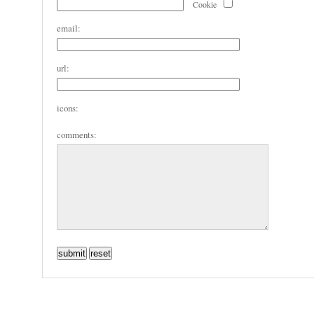
Cookie
email:
url:
icons:
comments: