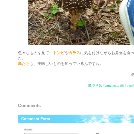
色々なものを見て、
トンビ
や
カラス
に気を付けながらお弁当を食
た。
鳥たち
も、美味しいものを知っているんですね。
深
環境学習
|
comments (0)
|
track
Comments
Comment Form
name: