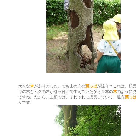
大きな
木
がありました、でも上の方の
葉っぱ
が違う？これは、根
キの木とムクの木が引っ付いて生えていたから１本の
木
のように
ですね。だから、上部では、それぞれに成長していて、違う
葉っ
んです。