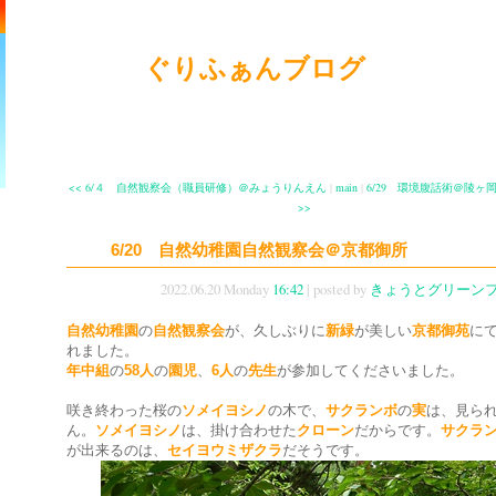
ぐりふぁんブログ
<< 6/４ 自然観察会（職員研修）＠みょうりんえん
|
main
|
6/29 環境腹話術＠陵ヶ
>>
6/20 自然幼稚園自然観察会＠京都御所
2022.06.20 Monday
16:42
| posted by
きょうとグリーン
自然幼稚園
の
自然観察会
が、久しぶりに
新緑
が美しい
京都御苑
に
れました。
年中組
の
58人
の
園児
、
6人
の
先生
が参加してくださいました。
咲き終わった桜の
ソメイヨシノ
の木で、
サクランボ
の
実
は、見ら
ん。
ソメイヨシノ
は、掛け合わせた
クローン
だからです。
サクラ
が出来るのは、
セイヨウミザクラ
だそうです。