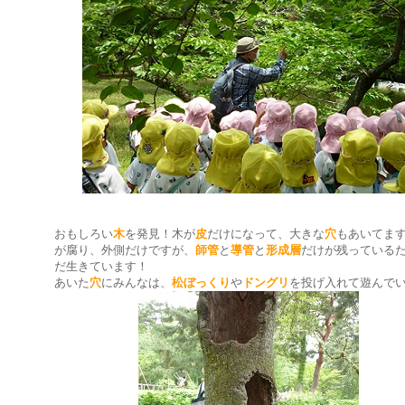
おもしろい
木
を発見！木が
皮
だけになって、大きな
穴
もあいてま
が腐り、外側だけですが、
師管
と
導管
と
形成層
だけが残っている
だ生きています！
あいた
穴
にみんなは、
松ぼっくり
や
ドングリ
を投げ入れて遊んで