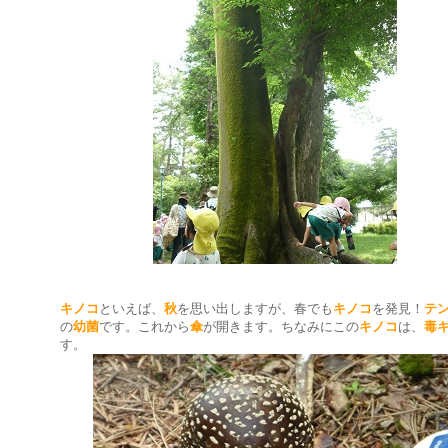
キノコ
といえば、
秋
を思い出しますが、春でも
キノコ
を発見！
テ
の
幼菌
です。これから
傘
が開きます。ちなみにこの
キノコ
は、
毒
す。