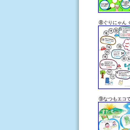
⑧ぐりにゃん 
⑨なつもエコ