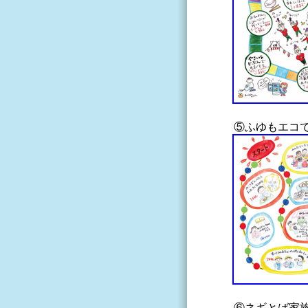
⑤ふゆもエコ
⑥ネギとば家