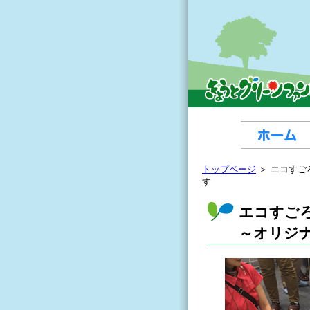
トップページ
＞ エコすご
す
エコすご
～オリジ