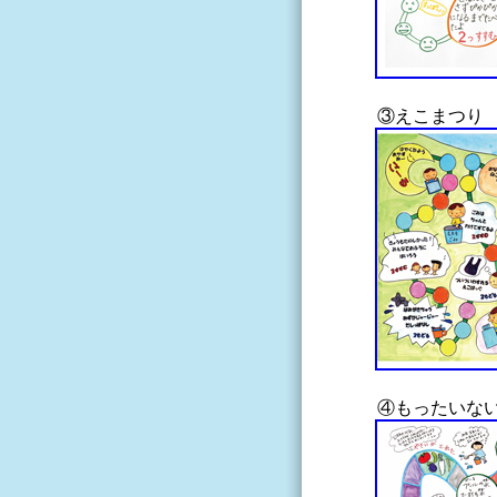
③えこまつり
④もったいな