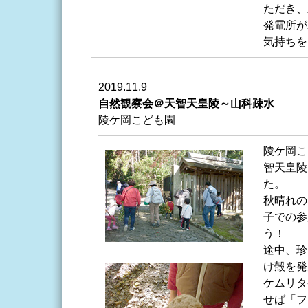
ただき、
発電所が
気持ちを
2019.11.9
自然観察会＠天智天皇陵～山科疎水
陵ケ岡こども園
陵ケ岡こ
智天皇陵
た。
秋晴れの
子での参
う！
途中、珍
け殻を発
ケムリタ
せば「フ