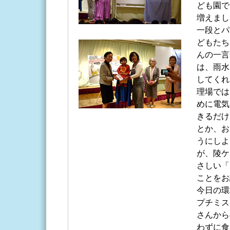
ども園で
増えまし
一段とパ
どもたち
んの一言
は、雨水
してくれ
理場では
めに電気
きるだけ
とか、お
うにしよ
が、陵ケ
さしい「
ことをお
今日の環
プチミス
さんから
わずに食