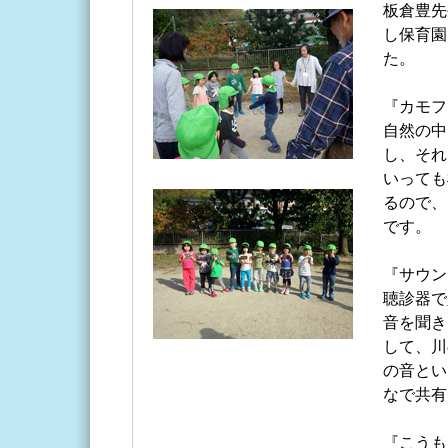
板倉豊先
し保育園
た。
『カモフ
自然の中
し、それ
いっても
るので、
です。
『サウン
聴診器で
音を聞き
して、川
の音とい
なで共有
『こうも