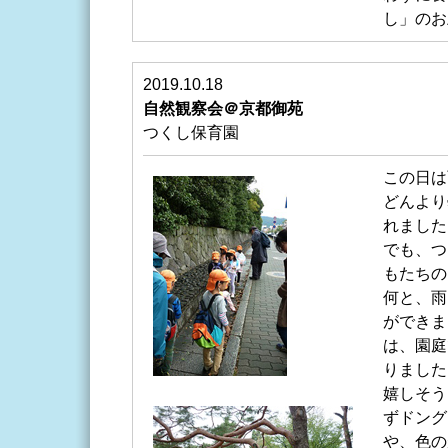
し」のお
2019.10.18
自然観察会＠京都御苑
つくし保育園
この日は
どんより
れました
でも、つ
もたちの
何と、雨
ができま
は、園庭
りました
嬉しそう
ずドング
や、色の