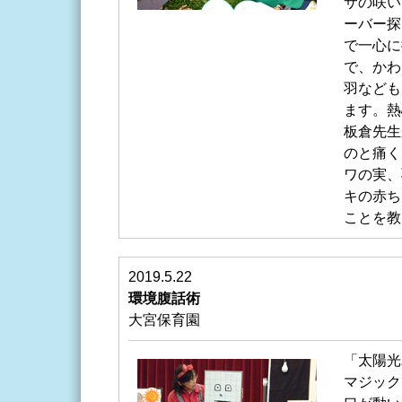
サの咲い
ーバー探
で一心に
で、かわ
羽なども
ます。熱
板倉先生
のと痛く
ワの実、
キの赤ち
ことを教
2019.5.22
環境腹話術
大宮保育園
「太陽光
マジック