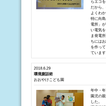
らエコを
だから、
よくわか
特に向島
電所」が
い電気を
ま発電所
ちにはお
を作って
ています
2018.6.29
環境腹話術
おおやけこども園
年中・年
園児の親
した。