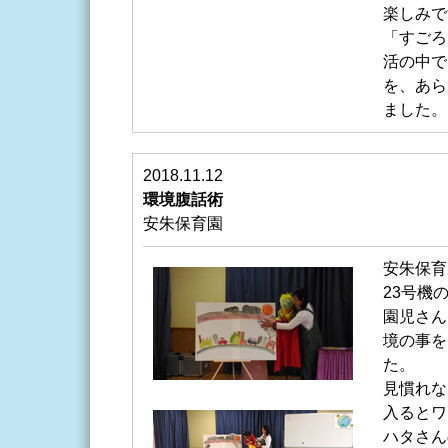
楽しみで
「すごろ
活の中で
を、あら
ました。
2018.11.12
環境腹話術
安朱保育園
安朱保育
23号機
園児さん
境の事を
た。
見慣れな
入るとワ
ハタさん