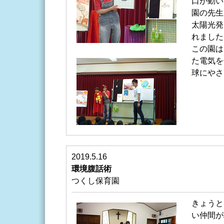
口が動い
園の先生
太陽光発
れました
この園は
た電気を
球にやさ
2019.5.16
環境腹話術
つくし保育園
きょうと
い仲間が