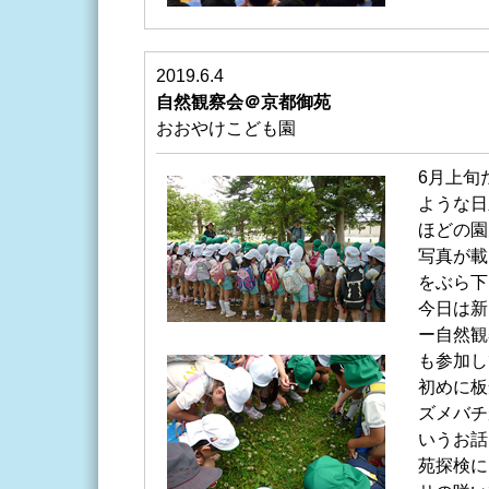
2019.6.4
自然観察会＠京都御苑
おおやけこども園
6月上旬
ような日
ほどの園
写真が載
をぶら下
今日は新
ー自然観
も参加し
初めに板
ズメバチ
いうお話
苑探検に