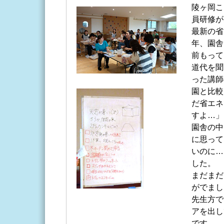
陵ヶ岡こ
員研修が
最新の省
年、園舎
前もって
道代を聞
った講師
園と比較
だ省エネ
すよ…」
園舎の中
に思って
いのに…
した。
まだまだ
がでまし
先生方で
アを出し
です。