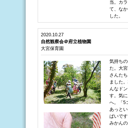
当。カラ
て、なか
した。
2020.10.27
自然観察会＠府立植物園
大宮保育園
気持ちの
た。大宮
さんたち
ました。
んなドン
す。気に
へ。「5
あっとい
ぱいです
みかんの