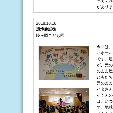
ってくれ
がありま
2018.10.16
環境腹話術
陵ヶ岡こども園
今回は、
いホール
です。建
が、元の
のまま屋
どもたち
元のまま
ハタさん
イくんの
は、いつ
す。地球