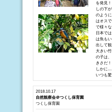
を発見！
しの下が
のように
はオスで
で様々な
日本では
は魚もい
出して観
大きい竹
の子は、
きさだ！
しかに…
いつも驚
2018.10.17
自然観察会＠つくし保育園
つくし保育園