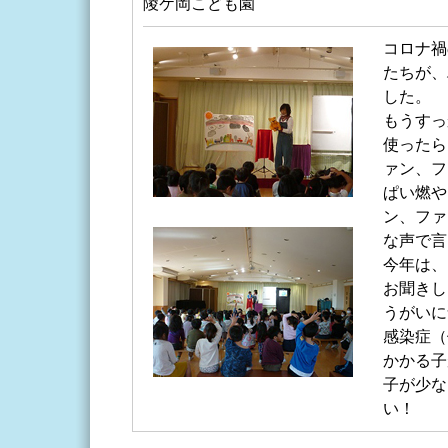
陵ケ岡こども園
コロナ禍
たちが、
した。
もうすっ
使ったら
ァン、フ
ぱい燃や
ン、ファ
な声で言
今年は、
お聞きし
うがいに
感染症（
かかる子
子が少な
い！