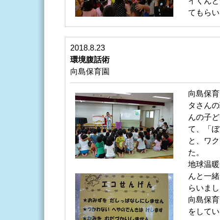
イくんと
てもらい
2018.8.23
環境腹話術
向島保育園
向島保育
タさんの
んの子ど
て、「ぼ
と、ワク
た。
地球温暖
んと一緒
らいまし
向島保育
をしてい