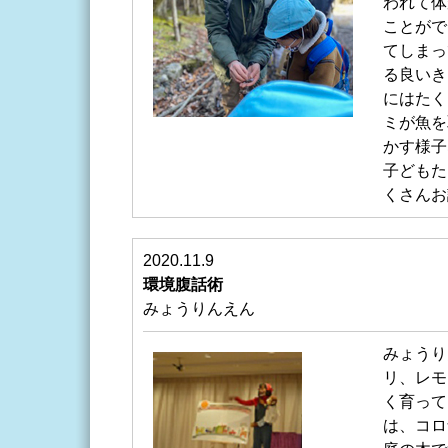
われて体
ことがで
てしまっ
る良いき
にはたく
ミが魚を
かす様子
子どもた
くさんお
2020.11.9
環境腹話術
みょうりんえん
みょうり
リ、レモ
く育って
は、コロ