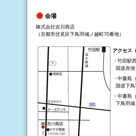
会場
株式会社吉川商店
（京都市伏見区下鳥羽城ノ越町70番地）
アクセス
・竹田駅西
国道赤池
・中書島（
国道下鳥
・中書島（
下鳥羽城