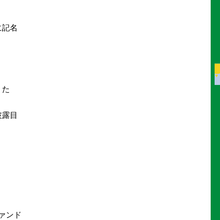
に記名
うた
披露目
ァンド