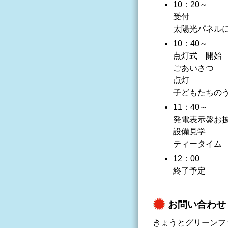
10：20～
受付
太陽光パネル
10：40～
点灯式 開始
ごあいさつ
点灯
子どもたちの
11：40～
発電表示盤お
設備見学
ティータイム
12：00
終了予定
お問い合わせ
きょうとグリーンフ