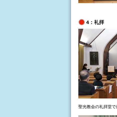
4：礼拝
聖光教会の礼拝堂で