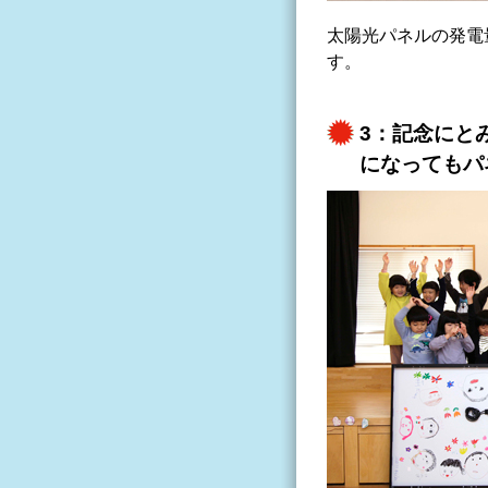
太陽光パネルの発電
す。
3：記念にと
になってもパ