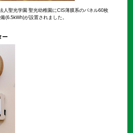
人聖光学園 聖光幼稚園にCIS薄膜系のパネル60枚
設備(6.5kWh)が設置されました。
ター