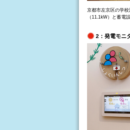
京都市左京区の学校法
（11.1kW）と蓄電
2：発電モニ