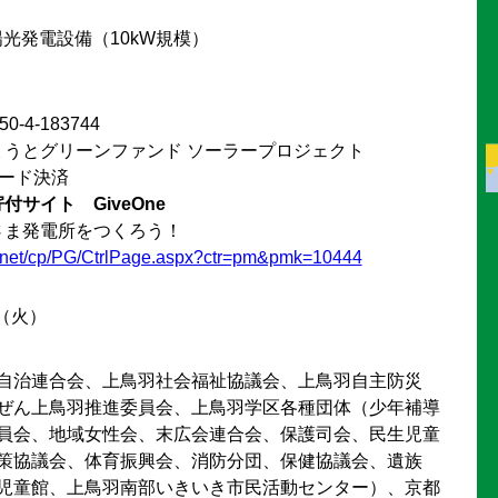
陽光発電設備（10kW規模）
-4-183744
ょうとグリーンファンド ソーラープロジェクト
ード決済
サイト GiveOne
さま発電所をつくろう！
e.net/cp/PG/CtrlPage.aspx?ctr=pm&pmk=10444
日（火）
自治連合会、上鳥羽社会福祉協議会、上鳥羽自主防災
ぜん上鳥羽推進委員会、上鳥羽学区各種団体（少年補導
員会、地域女性会、末広会連合会、保護司会、民生児童
策協議会、体育振興会、消防分団、保健協議会、遺族
児童館、上鳥羽南部いきいき市民活動センター）、京都