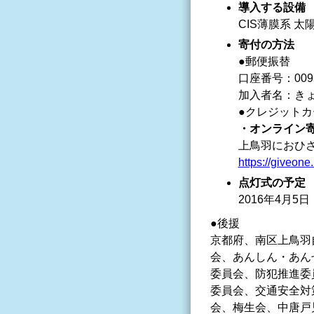
導入する設備
CIS薄膜系 太
寄付の方法
●郵便振替
口座番号：00950
加入者名：き
●クレジットカ
・オンライン寄付
上鳥羽におひ
https://giveon
点灯式の予定
2016年4月5
●後援
京都府、南区上鳥羽
会、あんしん・あん
委員会、防犯推進委
委員会、交通安全対
会、梅生会、中唐戸