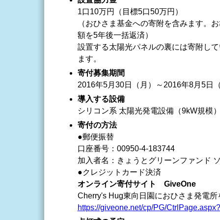
1口10万円（目標5口50万円）
（おひさま基金への寄附を含みます。お
額を5年後一括返済）
設置する太陽光パネルの裏には寄附して
ます。
寄付募集期間
2016年5月30日（月）～2016年8月5日
導入する設備
シリコン系 太陽光発電設備（9kW規模
寄付の方法
●郵便振替
口座番号：00950-4-183744
加入者名：きょうとグリーンファンド 
●クレジットカード決済
オンライン寄付サイト GiveOne
Cherry's Hug東向日園におひさま発電
https://giveone.net/cp/PG/CtrlPage.as