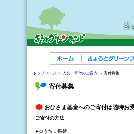
トップページ
＞
入会・寄付のご案内
＞ 寄付募集
寄付募集
おひさま基金へのご寄付は随時お
ご寄付の方法
●ゆうちょ振替