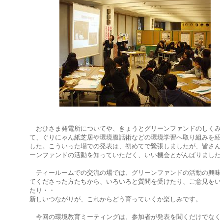
おひさま発電所についてや、きょうとグリーンファンドのしく
て、ぐりにゃん紙芝居や環境腹話術などの環境学習へ取り組みを
した。こういった場での発表は、初めてで緊張しましたが、皆さ
ーンファンドの活動を知っていただく、いい機会とがんばりまし
ティールームでの交流の場では、グリーンファンドの活動の興
てくださった方たちから、いろいろと質問を受けたり、ご意見を
たり・・
新しいつながりが、これからどう育っていくか楽しみです。
今回の環境教育ミーティングは、参加者が発表を聞くだけでな