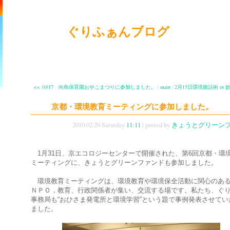
ぐりふぁんブログ
<< 10/17 向島保育園おやこまつりに参加しました。
|
main
|
2月15日環境腹話術 in 妙
京都・環境教育ミーティングに参加しました。
2010.02.20 Saturday
11:11
| posted by
きょうとグリーン
1月31日、京エコロジーセンターで開催された、第6回京都・環
ミーティングに、きょうとグリーンファンドも参加しました。
環境教育ミーティングは、環境教育や環境保全活動に関心のあ
ＮＰＯ，教育、行政関係者が集い、交流する場です。私たち、ぐ
事務局も“おひさま発電所と環境学習”という題で事例発表させてい
ました。