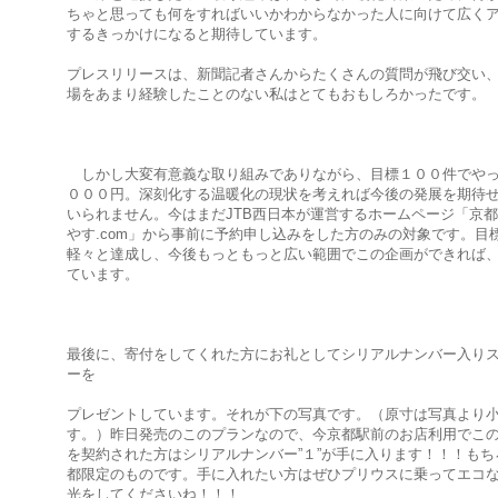
ちゃと思っても何をすればいいかわからなかった人に向けて広く
するきっかけになると期待しています。
プレスリリースは、新聞記者さんからたくさんの質問が飛び交い
場をあまり経験したことのない私はとてもおもしろかったです。
しかし大変有意義な取り組みでありながら、目標１００件でや
０００円。深刻化する温暖化の現状を考えれば今後の発展を期待
いられません。今はまだJTB西日本が運営するホームページ「京
やす.com」から事前に予約申し込みをした方のみの対象です。目
軽々と達成し、今後もっともっと広い範囲でこの企画ができれば
ています。
最後に、寄付をしてくれた方にお礼としてシリアルナンバー入り
ーを
プレゼントしています。それが下の写真です。（原寸は写真より
す。）昨日発売のこのプランなので、今京都駅前のお店利用でこ
を契約された方はシリアルナンバー”１”が手に入ります！！！もち
都限定のものです。手に入れたい方はぜひプリウスに乗ってエコ
光をしてくださいね！！！